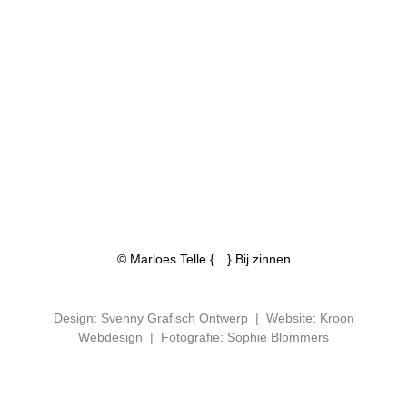
van
een
verhaal
dat
impact
heeft.
© Marloes Telle {…} Bij zinnen
Design: Svenny Grafisch Ontwerp
|
Website: Kroon
Webdesign
|
Fotografie: Sophie Blommers