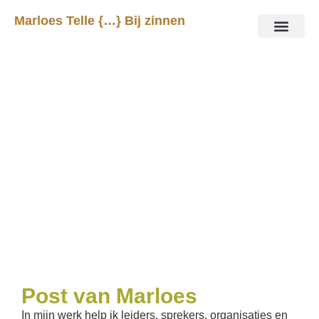
Marloes Telle {…} Bij zinnen
Nieuwsbrief
Ik bezorg stukken over verhalen met een
hartslag. Verhalen over wat er op het spel
staat. Verhalen die nog niet verteld zijn.
Post van Marloes
In mijn werk help ik leiders, sprekers, organisaties en