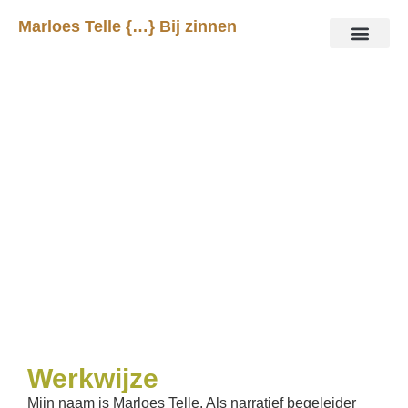
Marloes Telle {…} Bij zinnen
Over mijn werkwijze
Als narratief begeleider breng ik jou of je
project letterlijk en figuurlijk bij zinnen
Werkwijze
Mijn naam is Marloes Telle. Als narratief begeleider